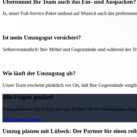
Übernimmt Ihr Team auch das Ein- und Auspacken?
Ja, unser Full-Service-Paket umfasst auf Wunsch auch das professio
Ist mein Umzugsgut versichert?
Selbstverständlich! Ihre Möbel und Gegenstände sind während des Tra
Wie läuft der Umzugstag ab?
Unser Team erscheint pünktlich vor Ort, lädt Ihre Gegenstände sorgfälti
Alle Fragen geklärt?
Dann probieren Sie es jetzt aus und fordern Sie Ihr individuelles Ang
Jetzt Anfrage starten
Umzug planen mit Lübeck: Der Partner für einen rei