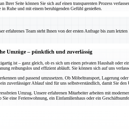
 an Ihrer Seite können Sie sich auf einen transparenten Prozess verlass
use in Ruhe und mit einem beruhigenden Gefühl genießen.
 erfahrenes Team steht Ihnen von der ersten Anfrage bis zum letzten Ka
che Umzüge – pünktlich und zuverlässig
gartig ist – ganz gleich, ob es sich um einen privaten Haushalt oder 
ung reibungslos und effizient abläuft. Sie können sich auf uns verlasse
 zu erkennen und passend umzusetzen. Ob Möbeltransport, Lagerung ode
 ein zuverlässiger Ablauf sind für uns selbstverständlich, damit Sie d
stressfreien Umzug. Unsere erfahrenen Mitarbeiter arbeiten mit moderne
 Sie eine Ferienwohnung, ein Einfamilienhaus oder ein Geschäftsumfel