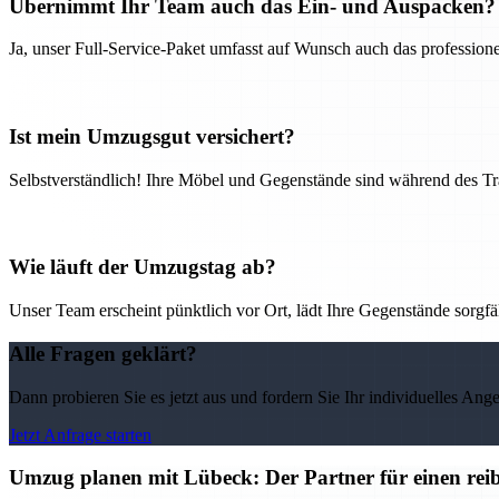
Übernimmt Ihr Team auch das Ein- und Auspacken?
Ja, unser Full-Service-Paket umfasst auf Wunsch auch das professio
Ist mein Umzugsgut versichert?
Selbstverständlich! Ihre Möbel und Gegenstände sind während des Tra
Wie läuft der Umzugstag ab?
Unser Team erscheint pünktlich vor Ort, lädt Ihre Gegenstände sorgfälti
Alle Fragen geklärt?
Dann probieren Sie es jetzt aus und fordern Sie Ihr individuelles Ang
Jetzt Anfrage starten
Umzug planen mit Lübeck: Der Partner für einen rei