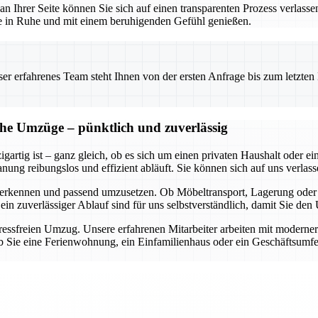
 an Ihrer Seite können Sie sich auf einen transparenten Prozess verlass
use in Ruhe und mit einem beruhigenden Gefühl genießen.
 erfahrenes Team steht Ihnen von der ersten Anfrage bis zum letzten Ka
che Umzüge – pünktlich und zuverlässig
gartig ist – ganz gleich, ob es sich um einen privaten Haushalt oder 
ung reibungslos und effizient abläuft. Sie können sich auf uns verlasse
 zu erkennen und passend umzusetzen. Ob Möbeltransport, Lagerung ode
 ein zuverlässiger Ablauf sind für uns selbstverständlich, damit Sie d
stressfreien Umzug. Unsere erfahrenen Mitarbeiter arbeiten mit moderne
 Sie eine Ferienwohnung, ein Einfamilienhaus oder ein Geschäftsumfel