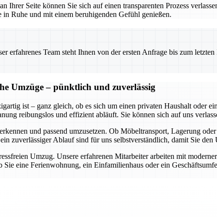
 an Ihrer Seite können Sie sich auf einen transparenten Prozess verlass
use in Ruhe und mit einem beruhigenden Gefühl genießen.
 erfahrenes Team steht Ihnen von der ersten Anfrage bis zum letzten Ka
che Umzüge – pünktlich und zuverlässig
gartig ist – ganz gleich, ob es sich um einen privaten Haushalt oder 
ung reibungslos und effizient abläuft. Sie können sich auf uns verlasse
 zu erkennen und passend umzusetzen. Ob Möbeltransport, Lagerung ode
 ein zuverlässiger Ablauf sind für uns selbstverständlich, damit Sie d
stressfreien Umzug. Unsere erfahrenen Mitarbeiter arbeiten mit moderne
 Sie eine Ferienwohnung, ein Einfamilienhaus oder ein Geschäftsumfel