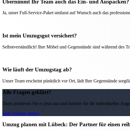
Übernimmt Ihr Team auch das Ein- und Auspacken?
Ja, unser Full-Service-Paket umfasst auf Wunsch auch das professio
Ist mein Umzugsgut versichert?
Selbstverständlich! Ihre Möbel und Gegenstände sind während des Tra
Wie läuft der Umzugstag ab?
Unser Team erscheint pünktlich vor Ort, lädt Ihre Gegenstände sorgfälti
Alle Fragen geklärt?
Dann probieren Sie es jetzt aus und fordern Sie Ihr individuelles Ang
Jetzt Anfrage starten
Umzug planen mit Lübeck: Der Partner für einen rei