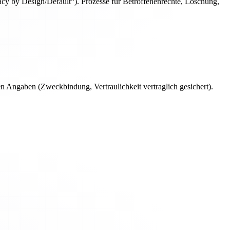
y by Design/Default“). Prozesse für Betroffenenrechte, Löschung,
n Angaben (Zweckbindung, Vertraulichkeit vertraglich gesichert).