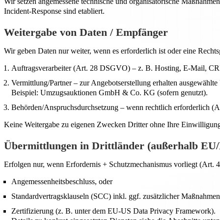
Wir setzen angemessene technische und organisatorische Maßnahmen 
Incident-Response sind etabliert.
Weitergabe von Daten / Empfänger
Wir geben Daten nur weiter, wenn es erforderlich ist oder eine Rechts
Auftragsverarbeiter (Art. 28 DSGVO) – z. B. Hosting, E-Mail, C
Vermittlung/Partner – zur Angebotserstellung erhalten ausgewählte
Beispiel: Umzugsauktionen GmbH & Co. KG (sofern genutzt).
Behörden/Anspruchsdurchsetzung – wenn rechtlich erforderlich (Art.
Keine Weitergabe zu eigenen Zwecken Dritter ohne Ihre Einwilligun
Übermittlungen in Drittländer (außerhalb E
Erfolgen nur, wenn Erfordernis + Schutzmechanismus vorliegt (Art. 
Angemessenheitsbeschluss, oder
Standardvertragsklauseln (SCC) inkl. ggf. zusätzlicher Maßnahmen
Zertifizierung (z. B. unter dem EU-US Data Privacy Framework).