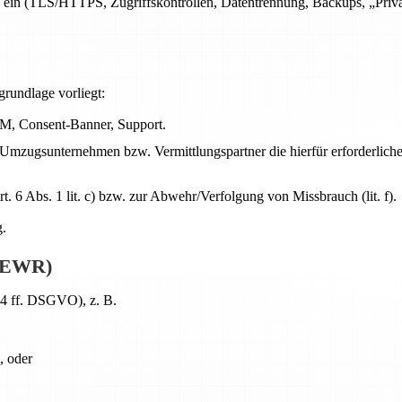
ein (TLS/HTTPS, Zugriffskontrollen, Datentrennung, Backups, „Privac
grundlage vorliegt:
RM, Consent-Banner, Support.
 Umzugsunternehmen bzw. Vermittlungspartner die hierfür erforderliche
 6 Abs. 1 lit. c) bzw. zur Abwehr/Verfolgung von Missbrauch (lit. f).
g.
U/EWR)
44 ff. DSGVO), z. B.
, oder