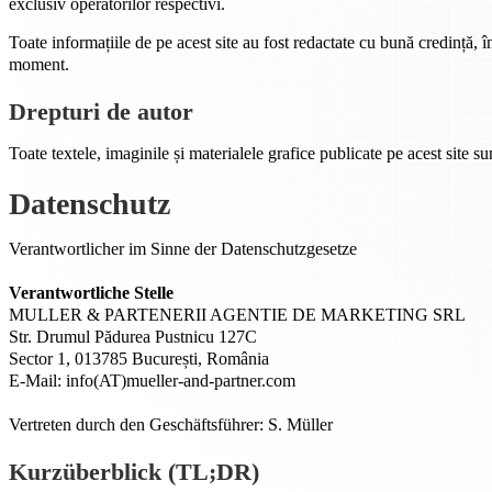
exclusiv operatorilor respectivi.
Toate informațiile de pe acest site au fost redactate cu bună credință, 
moment.
Drepturi de autor
Toate textele, imaginile și materialele grafice publicate pe acest site sun
Datenschutz
Verantwortlicher im Sinne der Datenschutzgesetze
Verantwortliche Stelle
MULLER & PARTENERII AGENTIE DE MARKETING SRL
Str. Drumul Pădurea Pustnicu 127C
Sector 1, 013785 București, România
E-Mail: info(AT)mueller-and-partner.com
Vertreten durch den Geschäftsführer: S. Müller
Kurzüberblick (TL;DR)