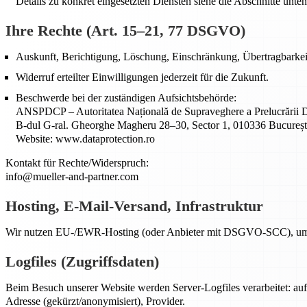
Details zu konkret eingesetzten Diensten siehe die Abschnitte unten
Ihre Rechte (Art. 15–21, 77 DSGVO)
Auskunft, Berichtigung, Löschung, Einschränkung, Übertragbarkei
Widerruf erteilter Einwilligungen jederzeit für die Zukunft.
Beschwerde bei der zuständigen Aufsichtsbehörde:
ANSPDCP – Autoritatea Națională de Supraveghere a Prelucrării D
B-dul G-ral. Gheorghe Magheru 28–30, Sector 1, 010336 Bucureș
Website: www.dataprotection.ro
Kontakt für Rechte/Widerspruch:
info@mueller-and-partner.com
Hosting, E-Mail-Versand, Infrastruktur
Wir nutzen EU-/EWR-Hosting (oder Anbieter mit DSGVO-SCC), um unse
Logfiles (Zugriffsdaten)
Beim Besuch unserer Website werden Server-Logfiles verarbeitet: a
Adresse (gekürzt/anonymisiert), Provider.