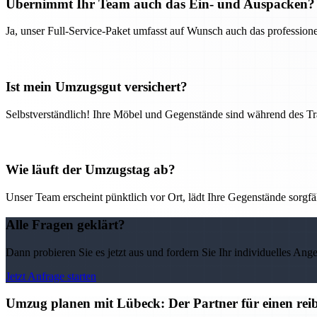
Übernimmt Ihr Team auch das Ein- und Auspacken?
Ja, unser Full-Service-Paket umfasst auf Wunsch auch das professio
Ist mein Umzugsgut versichert?
Selbstverständlich! Ihre Möbel und Gegenstände sind während des Tra
Wie läuft der Umzugstag ab?
Unser Team erscheint pünktlich vor Ort, lädt Ihre Gegenstände sorgfälti
Alle Fragen geklärt?
Dann probieren Sie es jetzt aus und fordern Sie Ihr individuelles Ang
Jetzt Anfrage starten
Umzug planen mit Lübeck: Der Partner für einen rei