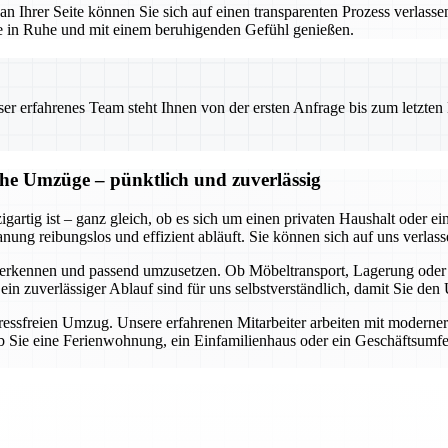
 an Ihrer Seite können Sie sich auf einen transparenten Prozess verlass
use in Ruhe und mit einem beruhigenden Gefühl genießen.
 erfahrenes Team steht Ihnen von der ersten Anfrage bis zum letzten Ka
che Umzüge – pünktlich und zuverlässig
gartig ist – ganz gleich, ob es sich um einen privaten Haushalt oder 
ung reibungslos und effizient abläuft. Sie können sich auf uns verlasse
 zu erkennen und passend umzusetzen. Ob Möbeltransport, Lagerung ode
 ein zuverlässiger Ablauf sind für uns selbstverständlich, damit Sie d
stressfreien Umzug. Unsere erfahrenen Mitarbeiter arbeiten mit moderne
 Sie eine Ferienwohnung, ein Einfamilienhaus oder ein Geschäftsumfel