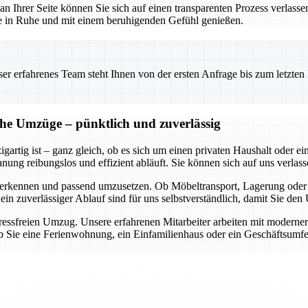
 an Ihrer Seite können Sie sich auf einen transparenten Prozess verlass
use in Ruhe und mit einem beruhigenden Gefühl genießen.
 erfahrenes Team steht Ihnen von der ersten Anfrage bis zum letzten Ka
che Umzüge – pünktlich und zuverlässig
gartig ist – ganz gleich, ob es sich um einen privaten Haushalt oder 
ung reibungslos und effizient abläuft. Sie können sich auf uns verlasse
 zu erkennen und passend umzusetzen. Ob Möbeltransport, Lagerung ode
 ein zuverlässiger Ablauf sind für uns selbstverständlich, damit Sie d
stressfreien Umzug. Unsere erfahrenen Mitarbeiter arbeiten mit moderne
 Sie eine Ferienwohnung, ein Einfamilienhaus oder ein Geschäftsumfel