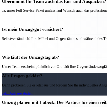
Übernimmt Ihr Team auch das Ein- und Auspacken?
Ja, unser Full-Service-Paket umfasst auf Wunsch auch das professio
Ist mein Umzugsgut versichert?
Selbstverständlich! Ihre Möbel und Gegenstände sind während des Tra
Wie läuft der Umzugstag ab?
Unser Team erscheint pünktlich vor Ort, lädt Ihre Gegenstände sorgfälti
Alle Fragen geklärt?
Dann probieren Sie es jetzt aus und fordern Sie Ihr individuelles Ang
Jetzt Anfrage starten
Umzug planen mit Lübeck: Der Partner für einen rei