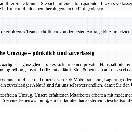
 an Ihrer Seite können Sie sich auf einen transparenten Prozess verlass
use in Ruhe und mit einem beruhigenden Gefühl genießen.
 erfahrenes Team steht Ihnen von der ersten Anfrage bis zum letzten Ka
che Umzüge – pünktlich und zuverlässig
gartig ist – ganz gleich, ob es sich um einen privaten Haushalt oder 
ung reibungslos und effizient abläuft. Sie können sich auf uns verlasse
 zu erkennen und passend umzusetzen. Ob Möbeltransport, Lagerung ode
 ein zuverlässiger Ablauf sind für uns selbstverständlich, damit Sie d
stressfreien Umzug. Unsere erfahrenen Mitarbeiter arbeiten mit moderne
 Sie eine Ferienwohnung, ein Einfamilienhaus oder ein Geschäftsumfel