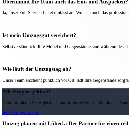
Übernimmt Ihr Team auch das Ein- und Auspacken?
Ja, unser Full-Service-Paket umfasst auf Wunsch auch das professio
Ist mein Umzugsgut versichert?
Selbstverständlich! Ihre Möbel und Gegenstände sind während des Tra
Wie läuft der Umzugstag ab?
Unser Team erscheint pünktlich vor Ort, lädt Ihre Gegenstände sorgfälti
Alle Fragen geklärt?
Dann probieren Sie es jetzt aus und fordern Sie Ihr individuelles Ang
Jetzt Anfrage starten
Umzug planen mit Lübeck: Der Partner für einen rei